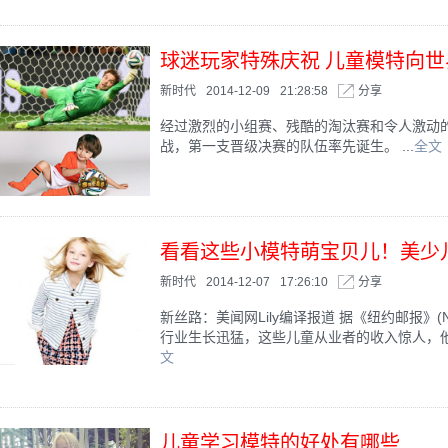
球迷玩家特殊庆祝 儿童模特向
新时代
2014-12-09
21:28:58
分享
经过激烈的小组赛、残酷的淘汰赛和令人激动的
战，第一支晋级决赛的队伍率先诞生。 ...
全文
看看这些小模特萌宝贝儿！美少
新时代
2014-12-07
17:26:10
分享
新丝路：美闻网Lily编译报道 据《纽约邮报》(Ne
行业生长迅猛，这些儿童从业者的收入惊人，他们
文
儿童学习模特的好处有哪些