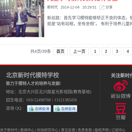
新时代
2014-12-04
20:29:51
分享
新丝路：首先学习模特能够矫正不良的体态，
就是“站有站相，坐有坐相”。 有利于培养儿童的
共4页/39条
首页
上一页
1
2
3
4
北京新时代模特学校
关注新时
致力于模特人才的培养与发掘!
地址：北京大兴区北兴路星光影视园(教育基地)
招生电话：010-52498768 \ 13121385456
咨询 QQ :
关于新时代
|
新闻中心
|
时尚研究中心
|
意见反馈
|
免责条款
|
版权声明
|
订阅中心