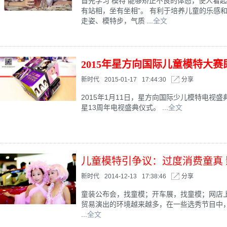
首先学习 模特 能够矫正不良的体态，使人看
有站相，坐有坐相”。 有利于培养儿童的乐感
走姿、模特步，气质 ...
全文
2015年星方向国际儿童模特大赛
新时代
2015-01-17
17:44:30
分享
2015年1月11日，星方向国际少儿模特电视
星13周年电视盛典仪式。 ...
全文
儿童模特引争议：过度消费童真
新时代
2014-12-13
17:38:46
分享
童装公布会，找童模；开车展，找童模；网店
贸易演出的环境越来越多，在一些选秀节目中
...
全文