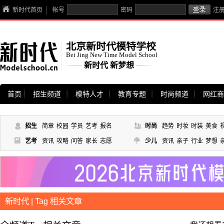
新时代首页
帐号
密码
注
北京新时代模特学校
Bei Jing New Time Model School
新时代 新梦想
首页
招生频道
模特人才
教育专题
时尚频道
网红商
招生
简章
校园
学员
艺考
报名
时尚
趋势
时妆
时装
美食
艺考
资讯
攻略
问答
家长
志愿
少儿
资讯
亲子
行业
梦想
新时代 | Tag 相关文章