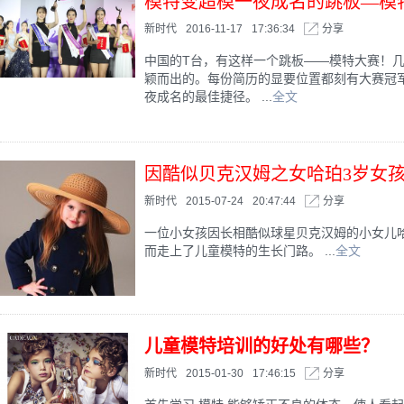
模特变超模一夜成名的跳板—模
新时代
2016-11-17
17:36:34
分享
中国的T台，有这样一个跳板——模特大赛！
颖而出的。每份简历的显要位置都刻有大赛冠
夜成名的最佳捷径。 ...
全文
因酷似贝克汉姆之女哈珀3岁女
新时代
2015-07-24
20:47:44
分享
​一位小女孩因长相酷似球星贝克汉姆的小女儿哈珀•贝
而走上了儿童模特的生长门路。 ...
全文
儿童模特培训的好处有哪些？
新时代
2015-01-30
17:46:15
分享