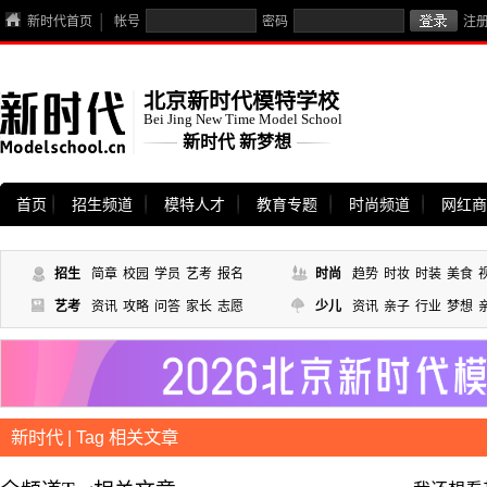
新时代首页
帐号
密码
注
北京新时代模特学校
Bei Jing New Time Model School
新时代 新梦想
首页
招生频道
模特人才
教育专题
时尚频道
网红商
招生
简章
校园
学员
艺考
报名
时尚
趋势
时妆
时装
美食
艺考
资讯
攻略
问答
家长
志愿
少儿
资讯
亲子
行业
梦想
新时代 | Tag 相关文章