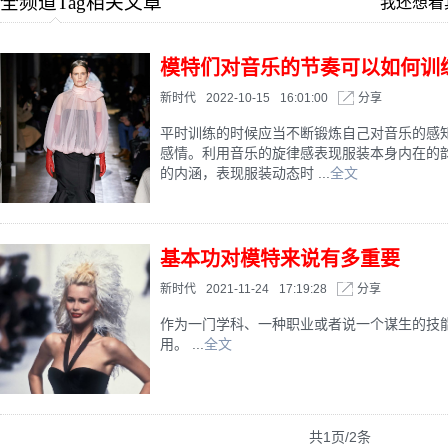
全频道Tag相关文章
我还想看
模特们对音乐的节奏可以如何训
新时代
2022-10-15
16:01:00
分享
平时训练的时候应当不断锻炼自己对音乐的感
感情。利用音乐的旋律感表现服装本身内在的
的内涵，表现服装动态时 ...
全文
基本功对模特来说有多重要
新时代
2021-11-24
17:19:28
分享
作为一门学科、一种职业或者说一个谋生的技
用。 ...
全文
共1页/2条