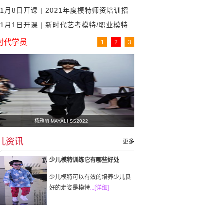
11月8日开课 | 2021年度模特师资培训招
大赛圆
11月1日开课 | 新时代艺考模特/职业模特
生计划
培训招生
时代学员
1
2
3
杨雅丽 MAYALI SS2022
儿资讯
更多
少儿模特训练它有哪些好处
少儿模特可以有效的培养少儿良
好的走姿是模特
...[详细]