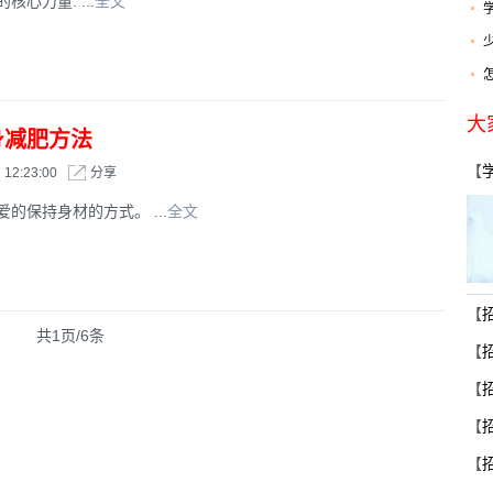
心力量. ...
全文
大
身减肥方法
【
12:23:00
分享
军
的保持身材的方式。 ...
全文
【
共1页/6条
简
【
招
【
简
【
生
【
培