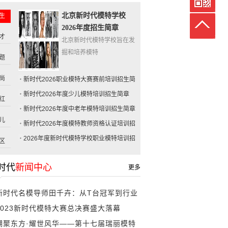
北京新时代模特学校
生
2026年度招生简章
才
北京新时代模特学校旨在发
掘和培养模特
题
尚
新时代2026职业模特大赛赛前培训招生简
章
新时代2026年度少儿模特培训招生简章
红
新时代2026年度中老年模特培训招生简章
儿
新时代2026年度模特教师资格认证培训招
生
2026年度新时代模特学校职业模特培训招
区
生
时代
新闻中心
更多
新时代名模导师田千卉：从T台冠军到行业
2023新时代模特大赛总决赛盛大落幕
标准制
潮聚东方·耀世风华——第十七届瑞丽模特