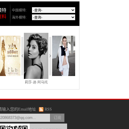
模特
中国模特:
资料
海外模特:
莉莎·迪·阿马托
请输入您的Email地址
RSS