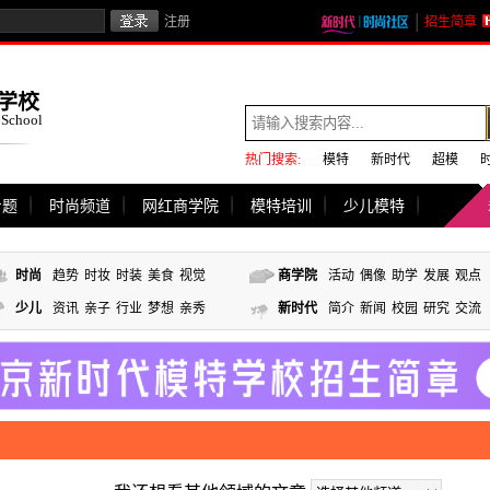
注册
招生简章
学校
 School
热门搜索:
模特
新时代
超模
专题
时尚频道
网红商学院
模特培训
少儿模特
时尚
趋势
时妆
时装
美食
视觉
商学院
活动
偶像
助学
发展
观点
少儿
资讯
亲子
行业
梦想
亲秀
新时代
简介
新闻
校园
研究
交流