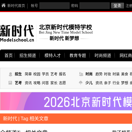
新时代首页
帐号
密码
注
北京新时代模特学校
Bei Jing New Time Model School
新时代 新梦想
首页
招生频道
模特人才
教育专题
时尚频道
网红商
招生
简章
校园
学员
艺考
报名
时尚
趋势
时妆
时装
美食
艺考
资讯
攻略
问答
家长
志愿
少儿
资讯
亲子
行业
梦想
新时代 | Tag 相关文章