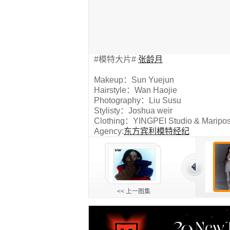
#模特大片#
张龄月
Makeup：Sun Yuejun
Hairstyle：Wan Haojie
Photography：Liu Susu
Stylisty：Joshua weir
Clothing：YINGPEI Studio & Maripo
Agency:
东方宾利模特经纪
<< 上一图集