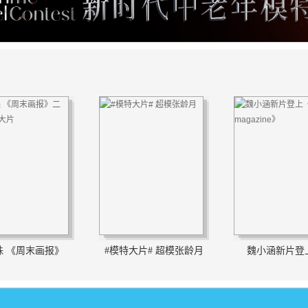
珠 《周末画报》
#模特大片# 超模张龄月
魏小涵新片登