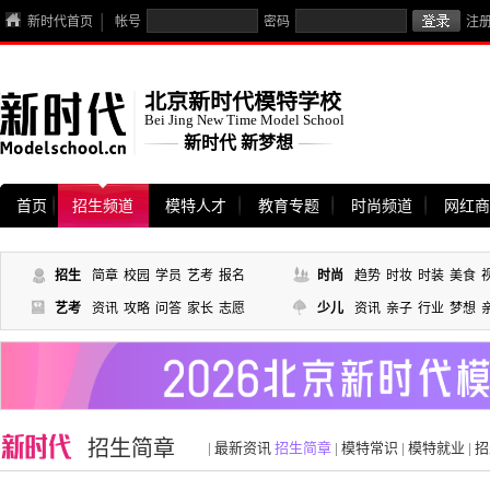
新时代首页
帐号
密码
注
北京新时代模特学校
Bei Jing New Time Model School
新时代 新梦想
首页
招生频道
模特人才
教育专题
时尚频道
网红商
招生
简章
校园
学员
艺考
报名
时尚
趋势
时妆
时装
美食
艺考
资讯
攻略
问答
家长
志愿
少儿
资讯
亲子
行业
梦想
招生简章
|
最新资讯
招生简章
|
模特常识
|
模特就业
|
招