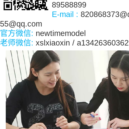
89588899
E-mail :
820868373@q
55@qq.com
官方微信:
newtimemodel
老师微信:
xslxiaoxin / a13426360362