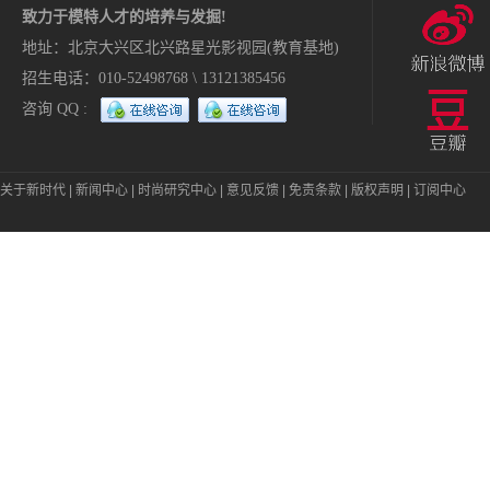
致力于模特人才的培养与发掘!
地址：北京大兴区北兴路星光影视园(教育基地)
招生电话：010-52498768 \ 13121385456
咨询 QQ :
关于新时代
|
新闻中心
|
时尚研究中心
|
意见反馈
|
免责条款
|
版权声明
|
订阅中心