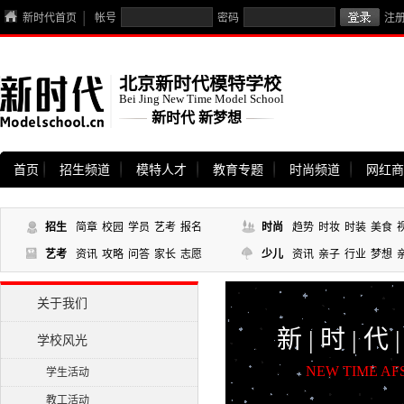
新时代首页
帐号
密码
注
北京新时代模特学校
Bei Jing New Time Model School
新时代 新梦想
首页
招生频道
模特人才
教育专题
时尚频道
网红商
招生
简章
校园
学员
艺考
报名
时尚
趋势
时妆
时装
美食
艺考
资讯
攻略
问答
家长
志愿
少儿
资讯
亲子
行业
梦想
关于我们
新 | 时 | 代 |
学校风光
NEW TIME AF
学生活动
教工活动