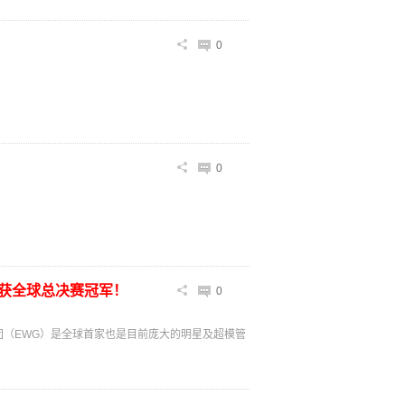
0
0
模荣获全球总决赛冠军！
0
精英集团（EWG）是全球首家也是目前庞大的明星及超模管