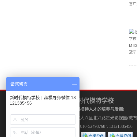
请您留言
新时代模特学校丨超模导师微信 13
北京新时代模特学校
121385456
致力于中国模特人才的培养与发掘!
地址：北京大兴区北兴路星光影视园(教育
招生电话：010-52498768 \ 13121385456
咨询 QQ :