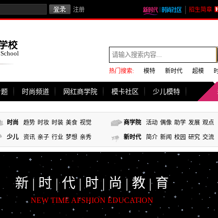
注册
招生简章
学校
 School
热门搜索:
模特
新时代
超模
专题
时尚频道
网红商学院
模卡社区
少儿模特
时尚
趋势
时妆
时装
美食
视觉
商学院
活动
偶像
助学
发展
观点
少儿
资讯
亲子
行业
梦想
亲秀
新时代
简介
新闻
校园
研究
交流
新 | 时 | 代 | 时 | 尚 | 教 | 育
NEW TIME AFSHION EDUCATION