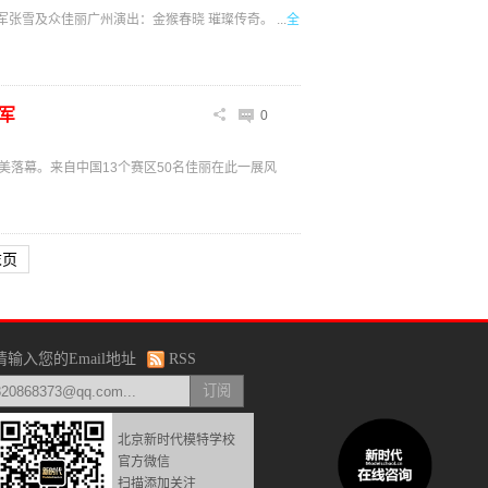
张雪及众佳丽广州演出：金猴春晓 璀璨传奇。 ...
全
军
0
完美落幕。来自中国13个赛区50名佳丽在此一展风
末页
请输入您的Email地址
RSS
北京新时代模特学校
官方微信
扫描添加关注