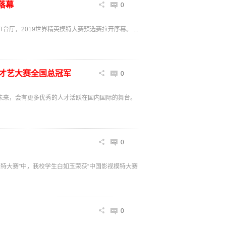
落幕
0
台厅，2019世界精英模特大赛预选赛拉开序幕。 ...
人才艺大赛全国总冠军
0
未来，会有更多优秀的人才活跃在国内国际的舞台。
0
模特大赛”中，我校学生白如玉荣获“中国影视模特大赛
0