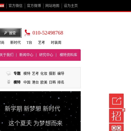
官方微信
官方微博
网站地图
设为主页
010-52498768
时尚
新时代
T台
艺考
时装周
关于我们
新闻中心
研究中心
模特资料库
专题
模特
艺考
化妆
摄影
编导
模特
中国
港台
欧美
日韩
排名
新学期 新梦想 新时代
这个夏天 为梦想而来