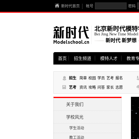
新时代首页
帐号
密码
北京新时代模特
Bei Jing New Time Model
新时代 新梦想
首页
招生频道
模特人才
教育
招生
简章
校园
学员
艺考
报名
艺考
资讯
攻略
问答
家长
志愿
关于我们
学校风光
学生活动
教工活动