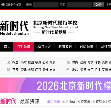
新时代首页
帐号
密码
注
北京新时代模特学校
Bei Jing New Time Model School
新时代 新梦想
首页
招生频道
模特人才
教育专题
时尚频道
网红商
招生
简章
校园
学员
艺考
报名
时尚
趋势
时妆
时装
美食
艺考
资讯
攻略
问答
家长
志愿
少儿
资讯
亲子
行业
梦想
最新资讯
最新资讯
|
招生简章
|
模特常识
|
模特就业
|
招