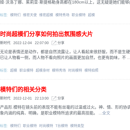
娅·沃洛丁娜、茱莉亚·斯提格勒身高都在180cm以上，这无疑是她们能够成为
标签:
模特们
维密天使
维密超模
模特秀场
职业模特
超模
时尚超模们分享如何拍出氛围感大片
新时代
2022-12-04
22:07:00
分享
无论是表情还是动作，都是自然流露让，让人看起来很舒服，而不是生硬
已让人物看一侧，而人物不看向照片的画面更加自然，也更有韵味，不 ..
标签:
超模
职业模特
超模身材
模特秀场
时尚模特
模特拍照
模特们的相关分类
新时代
2022-12-01
22:13:00
分享
产品形.模特在镜头前的表现不能有丝毫的过温或过火。神、情、形的协调
象内涵的纯真、明确，是职业模特所追求的最高技能。 ...
全文
标签:
模特们
职业模特
时尚模特
T台模特
模特类型