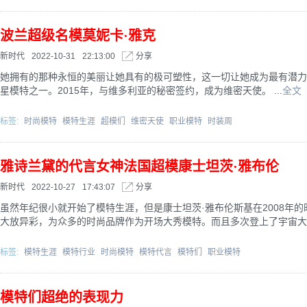
波兰超级名模莫妮卡·雅克
新时代
2022-10-31
22:13:00
分享
她拥有的那种永恒的美丽让她具有的极可塑性，这一切让她成为最有潜力
星模特之一。2015年，与维多利亚的秘密签约，成为维密天使。 ...
全文
标签:
时尚模特
模特生涯
超模们
维密天使
职业模特
时装周
雅诗兰黛的代言女神法国超模康士坦茨·雅布伦
新时代
2022-10-27
17:43:07
分享
虽然年纪很小就开始了模特生涯，但是康士坦茨·雅布伦斯基在2008年的
大放异彩，为众多的时尚品牌作为开场大秀模特。而且多次登上了宇宙大 .
标签:
模特生涯
模特行业
时尚模特
模特代言
模特们
职业模特
模特们超绝的表现力