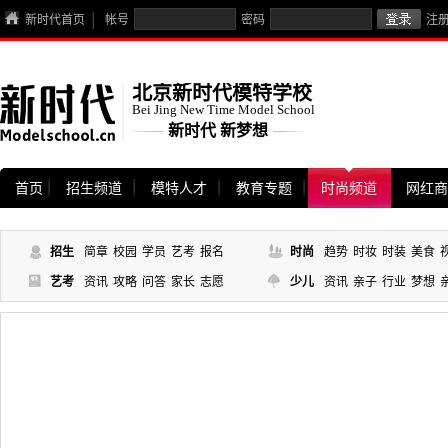
新时代首页
帐号
密码
注
北京新时代模特学校
Bei Jing New Time Model School
新时代 新梦想
首页
招生频道
模特人才
教育专题
时尚频道
网红商
招生
简章
校园
学员
艺考
报名
时尚
趋势
时妆
时装
美食
艺考
资讯
攻略
问答
家长
志愿
少儿
资讯
亲子
行业
梦想