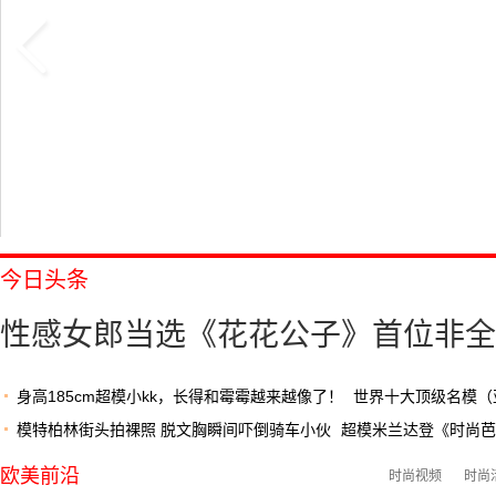
今日头条
性感女郎当选《花花公子》首位非全
身高185cm超模小kk，长得和霉霉越来越像了！
世界十大顶级名模（
星人”超模：带你感受时尚圈又一波审
模特柏林街头拍裸照 脱文胸瞬间吓倒骑车小伙
超模米兰达登《时尚芭
欧美前沿
时尚视频
时尚