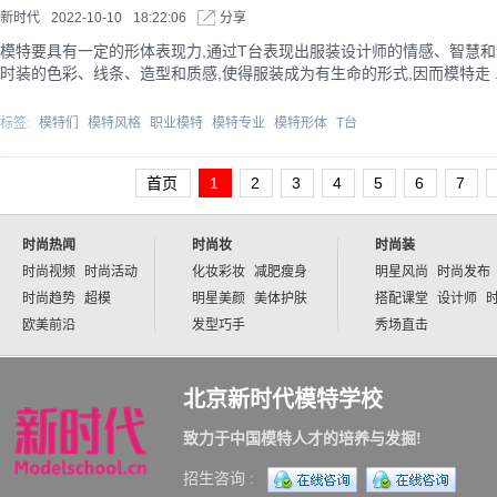
新时代
2022-10-10
18:22:06
分享
模特要具有一定的形体表现力,通过T台表现出服装设计师的情感、智慧和
时装的色彩、线条、造型和质感,使得服装成为有生命的形式,因而模特走 ..
标签:
模特们
模特风格
职业模特
模特专业
模特形体
T台
首页
1
2
3
4
5
6
7
时尚热闻
时尚妆
时尚装
时尚视频
时尚活动
化妆彩妆
减肥瘦身
明星风尚
时尚发布
时尚趋势
超模
明星美颜
美体护肤
搭配课堂
设计师
欧美前沿
发型巧手
秀场直击
北京新时代模特学校
致力于中国模特人才的培养与发掘!
招生咨询 :