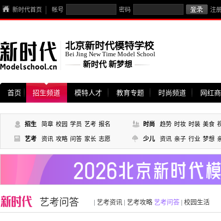
新时代首页
帐号
密码
注
北京新时代模特学校
Bei Jing New Time Model School
新时代 新梦想
首页
招生频道
模特人才
教育专题
时尚频道
网红商
招生
简章
校园
学员
艺考
报名
时尚
趋势
时妆
时装
美食
艺考
资讯
攻略
问答
家长
志愿
少儿
资讯
亲子
行业
梦想
艺考问答
|
艺考资讯
|
艺考攻略
艺考问答
|
校园生活