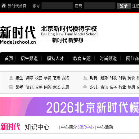
新时代首页
帐号
密码
注
北京新时代模特学校
Bei Jing New Time Model School
新时代 新梦想
首页
招生频道
模特人才
教育专题
时尚频道
网红商
招生
简章
校园
学员
艺考
报名
时尚
趋势
时妆
时装
美食
艺考
资讯
攻略
问答
家长
志愿
少儿
资讯
亲子
行业
梦想
知识中心
|
中心简介
知识中心
|
中心活动