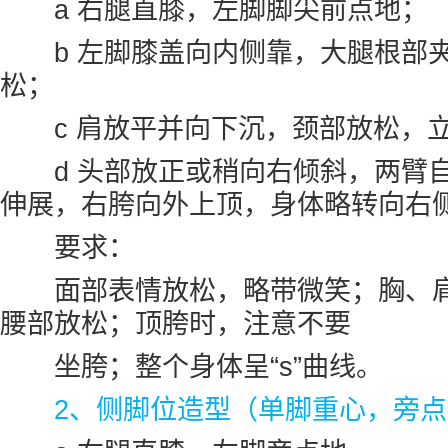
a 右腿直膝，左脚脚尖前点地；
b 左脚膝盖向内侧靠，大腿根部夹
松；
c 肩放平并向下沉，颈部放松，
d 头部放正或稍向右倾斜，两臂自
伸展，右胯向外上顶，身体略转向右
要求：
面部表情放松，略带微笑；胸、肩
腰部放松；顶胯时，注意不要
坐胯；整个身体呈“s”曲线。
2、侧脚位造型（单脚重心，旁