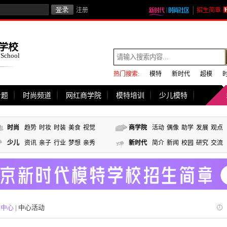
注册
招生简章
学校
 School
热门搜索:
模特
新时代
超模
专题
时尚频道
网红商学院
模特培训
少儿模特
时尚
趋势
时妆
时装
美食
视觉
商学院
活动
偶像
助学
发展
观点
少儿
资讯
亲子
行业
梦想
亲秀
新时代
简介
新闻
校园
研究
交流
识中心
|
中心活动