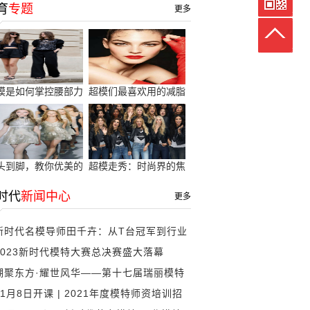
育
专题
更多
模是如何掌控腰部力
超模们最喜欢用的减脂
量
方
头到脚，教你优美的
超模走秀：时尚界的焦
模
点
时代
新闻中心
更多
新时代名模导师田千卉：从T台冠军到行业
2023新时代模特大赛总决赛盛大落幕
标准制
潮聚东方·耀世风华——第十七届瑞丽模特
11月8日开课 | 2021年度模特师资培训招
大赛圆