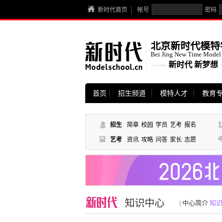
新时代首页
帐号
密码
北京新时代模特
Bei Jing New Time Model
新时代 新梦想
首页
招生频道
模特人才
教育
招生
简章
校园
学员
艺考
报名
艺考
资讯
攻略
问答
家长
志愿
知识中心
|
中心简介
知