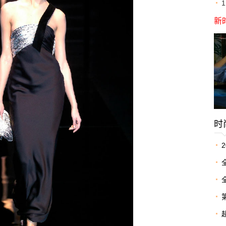
新
时
G