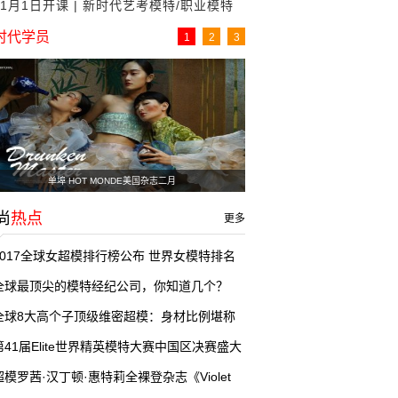
11月1日开课 | 新时代艺考模特/职业模特
生计划
培训招生
时代学员
1
2
3
单埠 HOT MONDE美国杂志二月
尚
热点
更多
2017全球女超模排行榜公布 世界女模特排名
总览
全球最顶尖的模特经纪公司，你知道几个？
全球8大高个子顶级维密超模：身材比例堪称
完美
第41届Elite世界精英模特大赛中国区决赛盛大
落幕
超模罗茜·汉丁顿·惠特莉全裸登杂志《Violet
r