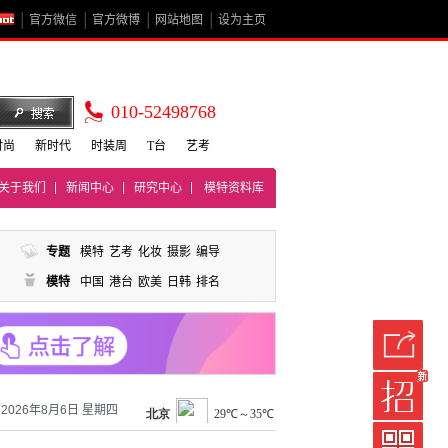
官方微信
官方微博
网站地图
设为主页
010-52498768
时尚
新时代
时装周
T台
艺考
关于我们
新闻中心
研究中心
模特资料库
专题
模特
艺考
化妆
摄影
编导
模特
中国
港台
欧美
日韩
排名
2026年8月6日 星期四