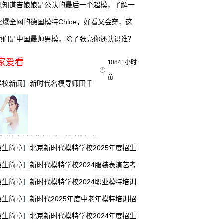
只知道吉娘娘是公认的最后一个超模，了解一
下
火爆全网的德国模特Chloe，好看又会穿，这
是要逆
他们是中国最帅男模，除了张亮你还认识谁？
（
家爱看
10841小时
前
学校新闻
】
新时代名模导师田千
：从T台冠
聚光灯与讲台的交汇处，新时代名模
招生简章
】
北京新时代模特学校2025年度招生
师田千卉以双重身份书写着中国时尚
业的进阶叙事——既是
招生简章
】
新时代模特学校2024服装表演艺考
招生简章
】
新时代模特学校2024职业模特培训
招生简章
】
新时代2025年度中老年模特培训招
招生简章
】
北京新时代模特学校2024年度招生