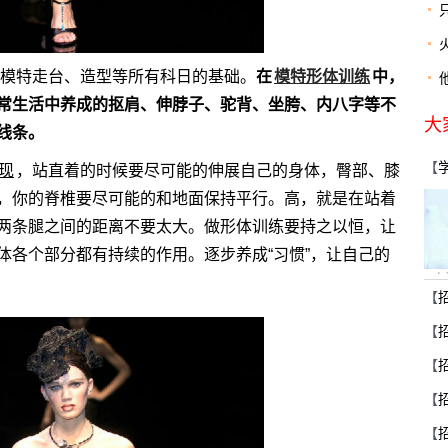
模特走台、造型等所有科日的基础。
在
模特形体训练
中，
常生活中养成的抠肩、伸脖子、驼背、坐胯、内八字等不
大
线条。
【
现
，站直着的时候要尽可能的伸展自己的身体，臀部、膝
卉
，你的脊椎要尽可能的和地面保持平行。高，就是在站着
两条腿之间的距离不要太大。做形体训练要持之以恒，让
体各个部分都有持续的作用。逐步养成“习惯”，让自己的
在
【
导
产
【
【
【
【